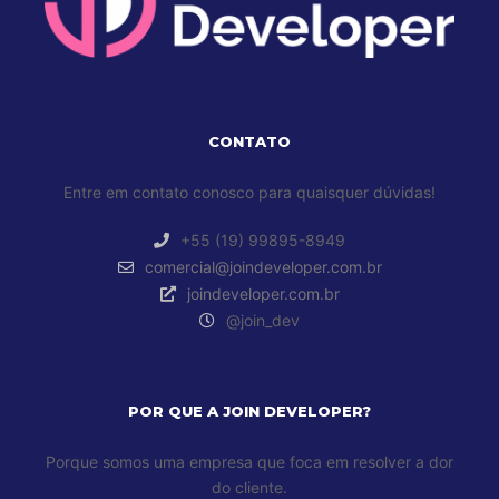
CONTATO
Entre em contato conosco para quaisquer dúvidas!
+55 (19) 99895-8949
comercial@joindeveloper.com.br
joindeveloper.com.br
@join_dev
POR QUE A JOIN DEVELOPER?
Porque somos uma empresa que foca em resolver a dor
do cliente.